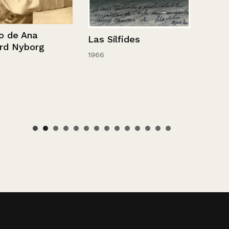
a
Las Sílfides
rg
1966