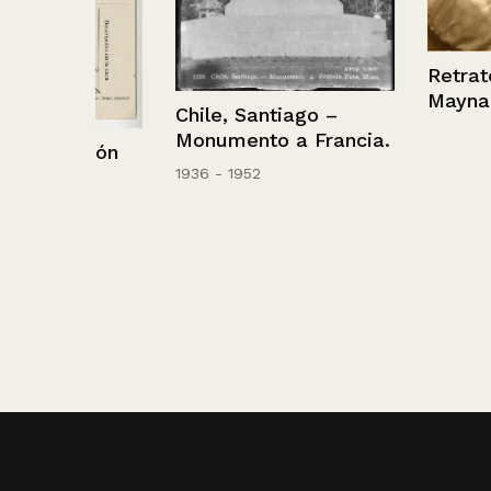
Retrato de An
Maynard Nybo
Chile, Santiago –
Monumento a Francia.
ación
1936 - 1952
o