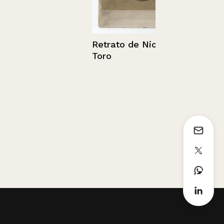
Retrato de Nicanor
Toro
Retrato de 