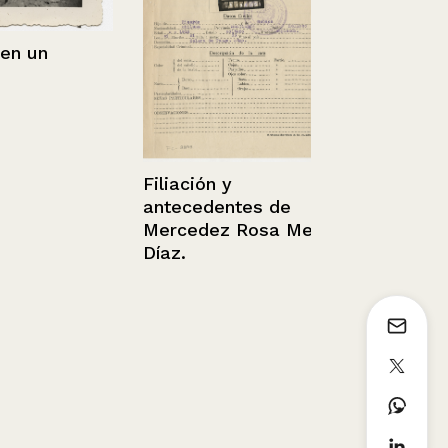
un
Filiación y
antecedentes de
Mercedez Rosa Meza
Retrato de 
Díaz.
Letelier.