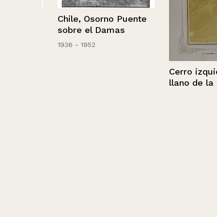
as.
Chile, Osorno Puente
sobre el Damas
1936 - 1952
Cerro izquierd
llano de la Ca