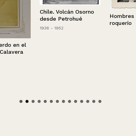
Chile. Volcán Osorno
Hombres en 
desde Petrohué
roquerío
1936 - 1952
o en el
lavera