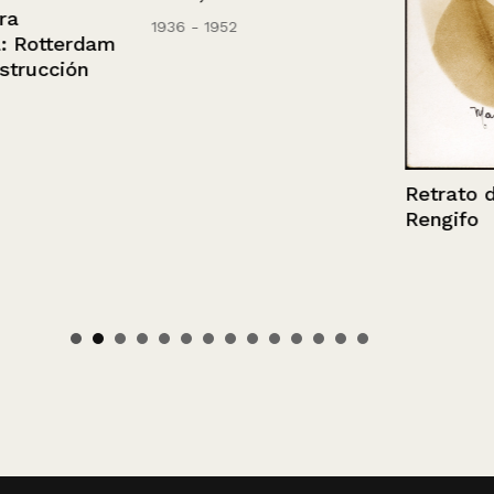
1936 - 1952
tterdam
cción
Retrato de M
Rengifo