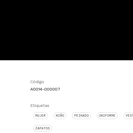
Código
A0014-000007
Etiquetas
MUJER
NIÑO
PEINADO
UNIFORME
VES
ZAPATOS