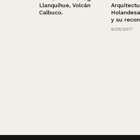
Llanquihue, Volcán
Arquitectura
ia
Calbuco.
Holandesa: Ro
y su reconstru
9/05/2017