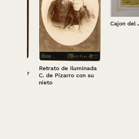
Cajon del Junc
a
Retrato de Iluminada
quizar
C. de Pizarro con su
nieto