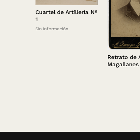
Cuartel de Artillería Nº
1
Sin información
Retrato de Áng
Magallanes