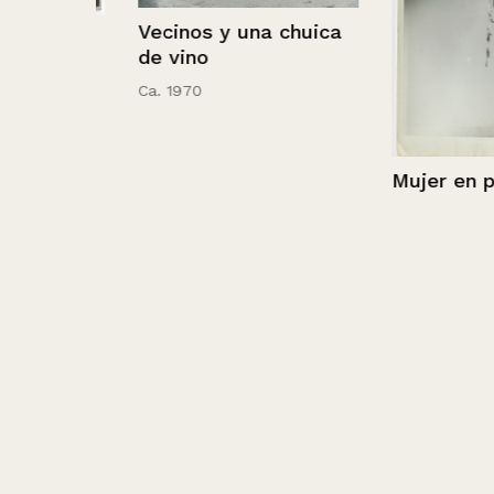
Vecinos y una chuica
visto
de vino
cía.
Ca. 1970
Mujer en pant