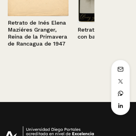
és Elena
Retrato de 
nger,
Retrato de un hombre
Primavera
con barba y bigote
 de 1947