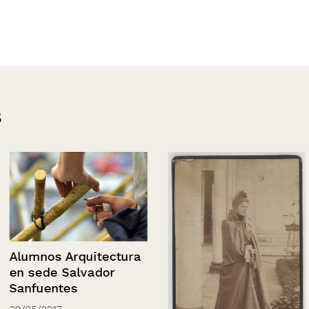
s
tectura
dor