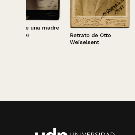
29/05/2017
 madre
Retrato de Otto
Weiselsent