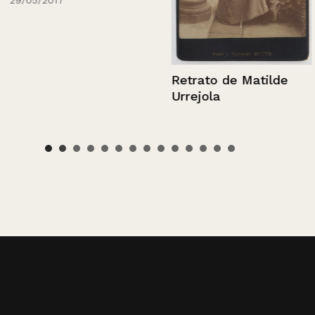
Retrato de In
Maziéres Gra
Retrato de Matilde
Reina de la 
Urrejola
de Rancagua