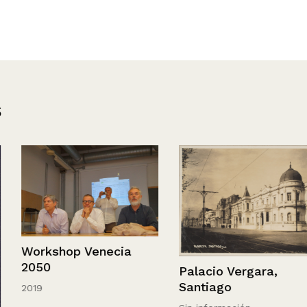
s
Chile, Santia
cia
Cerro San Cri
Palacio Vergara,
Santiago