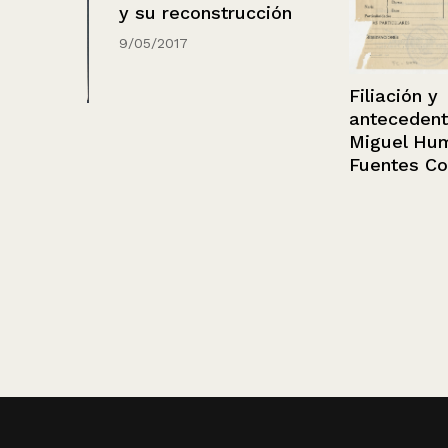
y su reconstrucción
9/05/2017
Filiación y
antecedentes 
dos
Miguel Humbe
Fuentes Cornej