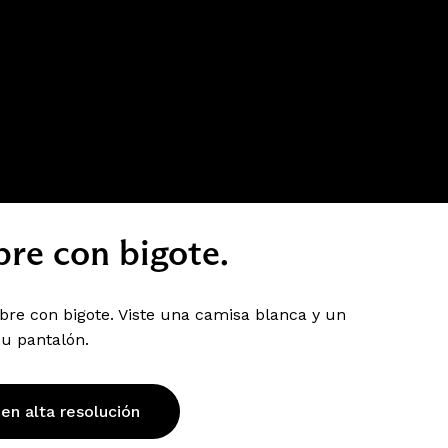
re con bigote.
re con bigote. Viste una camisa blanca y un
su pantalón.
 en alta resolución