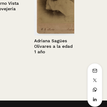
 Vista
eria
Adriana Sagües
Olivares a la edad de
Retrato de 
1 año
mujer.