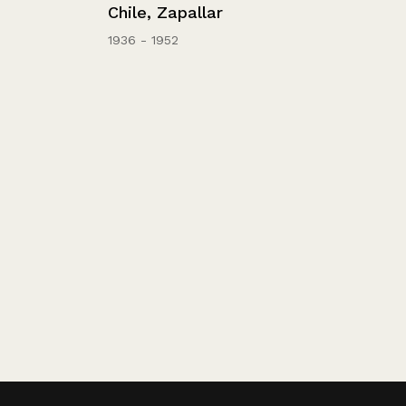
echado.
Chile, Zapallar
1936 - 1952