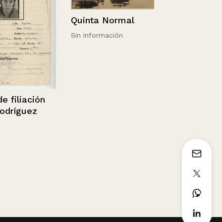
Quinta Normal
Sin información
liación
íguez