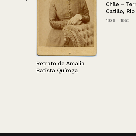
Chile – Terma
qqo-
Catillo, Rio Cat
1936 - 1952
Retrato de Amalia
Batista Quiroga