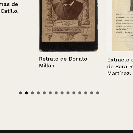
s de
illo.
Retrato de Donato
Extracto de fi
Millán
de Sara Rodr
Martínez.