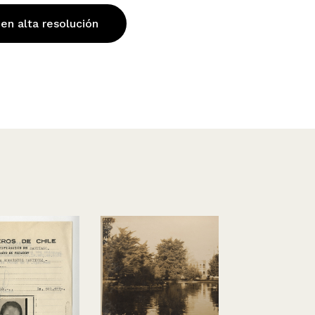
 en alta resolución
Vista de un
con gente 