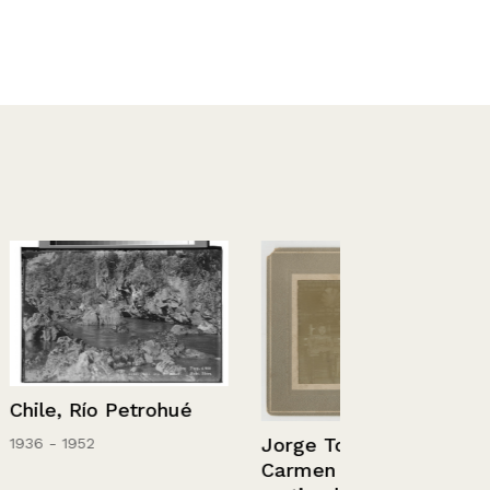
trohué
Jorge Toloza Flores y
Carmen Rosa Cubillos