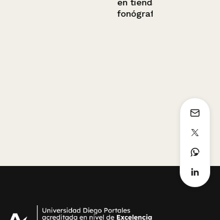
en tienda de
fonógrafos.
Carlos Cara