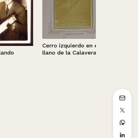
Cerro izquierdo en el
Reja típica 
llano de la Calavera
ndo
XIX