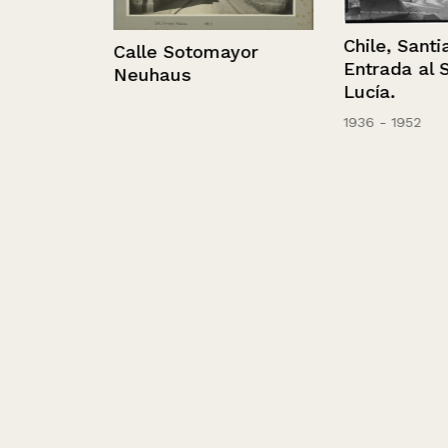
Chile, Santiago
Calle Sotomayor
Entrada al San
Neuhaus
Lucía.
1936 - 1952
a