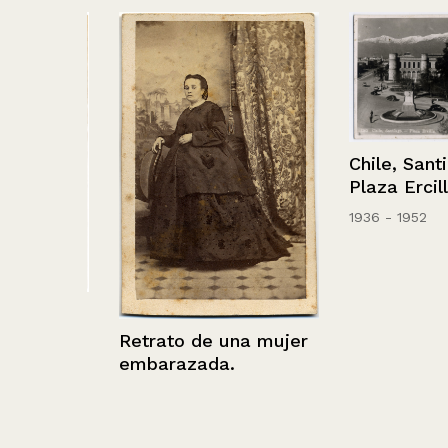
Chile, Santiago
Plaza Ercilla
1936 - 1952
uche
Retrato de una mujer
embarazada.