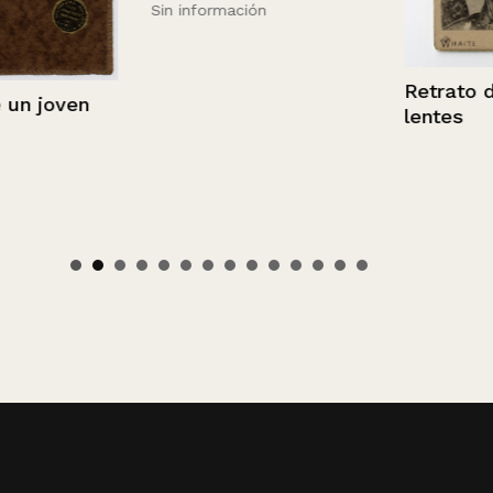
Sin información
Retrato de m
joven
lentes