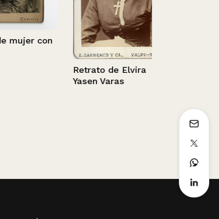
ujer con
Matilde Und
Rojas
Retrato de Elvira
Yasen Varas