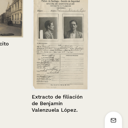
Chile – San 
1936 - 1952
cito
Extracto de filiación
de Benjamín
Valenzuela López.