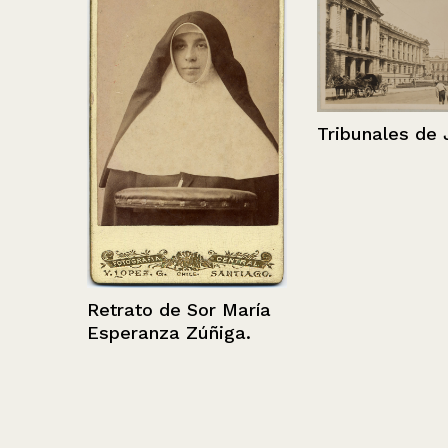
sorno
Tribunales de 
Retrato de Sor María
Esperanza Zúñiga.