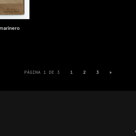
marinero
PÁGINA 1 DE 3
1
2
3
»