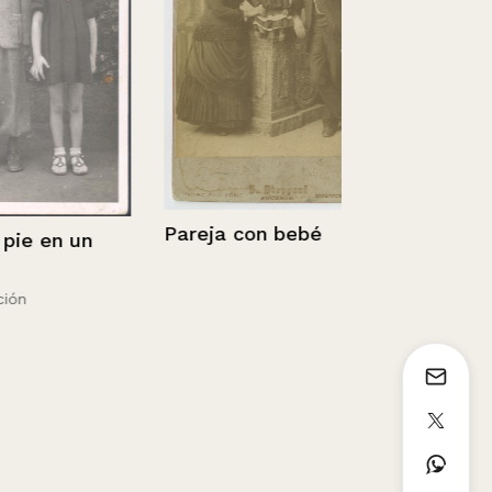
Retrato de 
Pareja con bebé
 en un