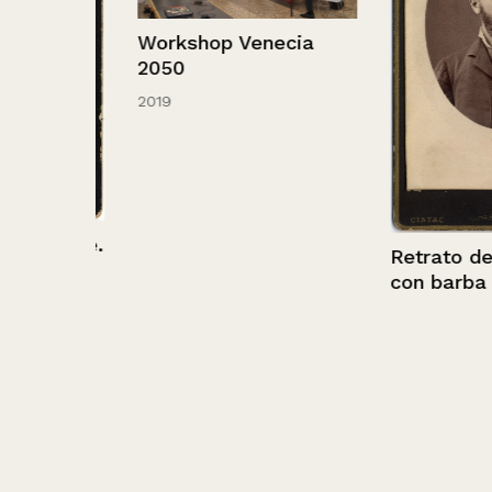
Workshop Venecia
2050
2019
ombre.
Retrato de un
con barba