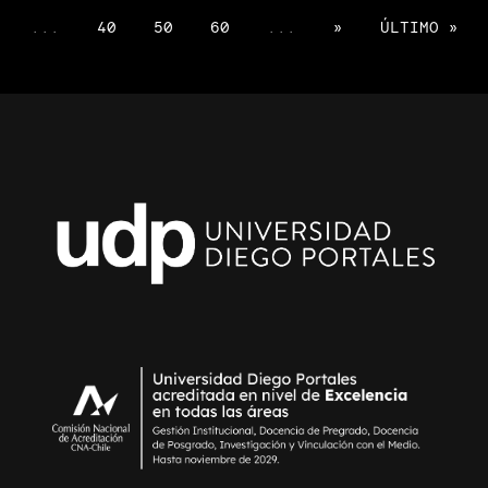
...
40
50
60
...
»
ÚLTIMO »