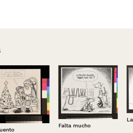
s
La jueza
Falta mucho