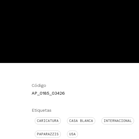
Código
AP_0185_03426
Etiquetas
CARICATURA
CASA BLANCA
INTERNACIONAL
PAPARAZZIS
USA