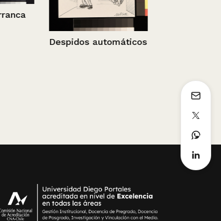
Suegrita
Muralla con retrato
tomáticos