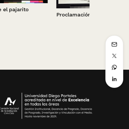
PSU
to
Proclamación