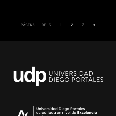
PÁGINA 1 DE 3
1
2
3
»