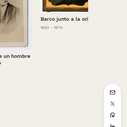
Barco junto a la orilla
1852 - 1870
n hombre
Retrato de 
Guerra Serr