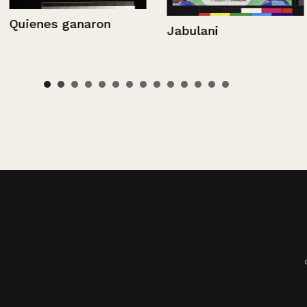
Arbitro Fifa
on
Jabulani