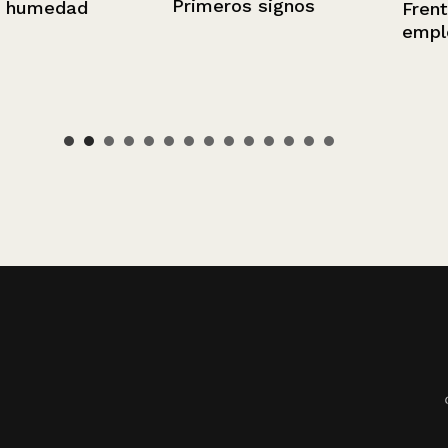
Primeros signos
ad
Frente de de
empleo