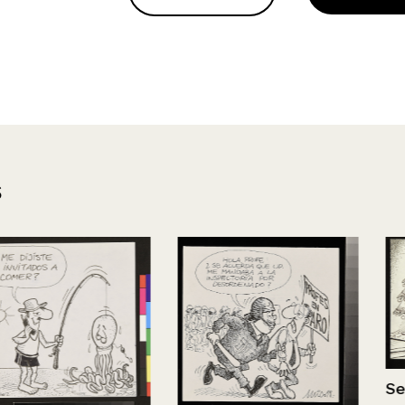
s
Se murió