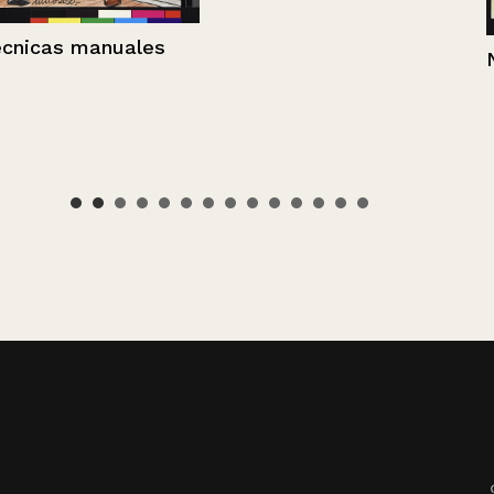
ales
Números