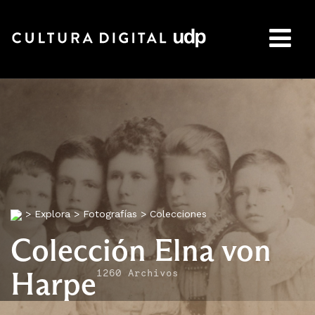
Buscar:
>
Explora
>
Fotografías
>
Colecciones
Colección Elna von
Harpe
1260 Archivos