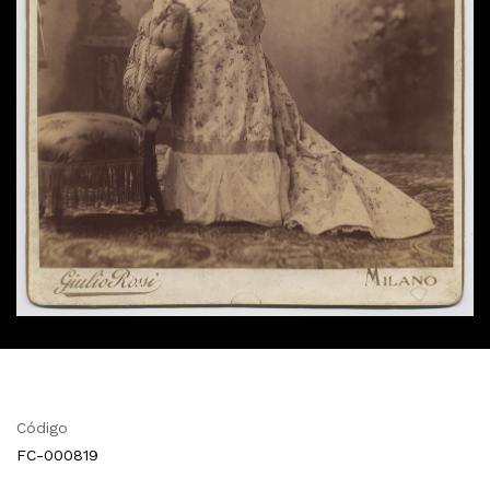
Código
FC-000819