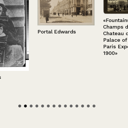
«Fountains of
Champs de M
Portal Edwards
Chateau d’Ea
Palace of Elec
Paris Exposit
1900»