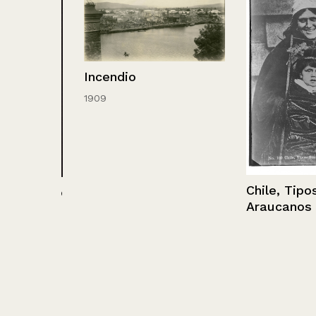
Incendio
1909
Chile, Tipos
l patio
Araucanos