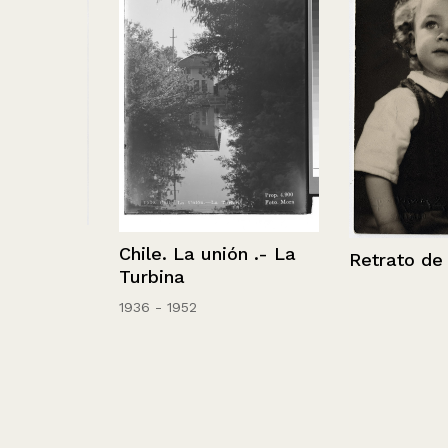
mujer
Chile. La unión .- La
Retrato de niñ
Turbina
1936 - 1952