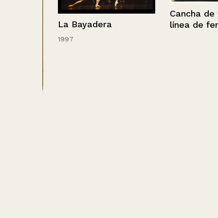
Cancha de fútb
La Bayadera
línea de ferroca
1997
mujer