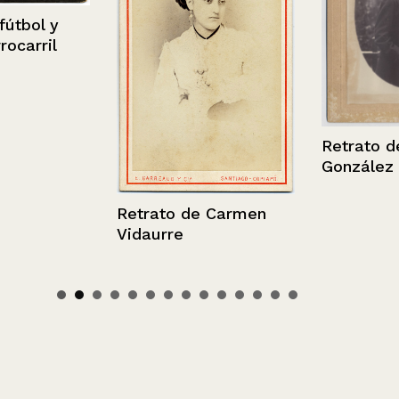
ol y
rril
Retrato de I
González
Retrato de Carmen
Vidaurre