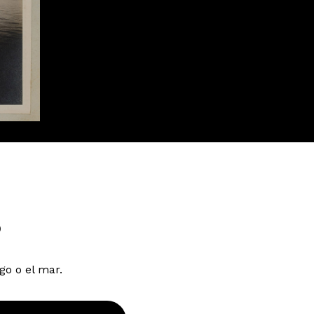
o
go o el mar.