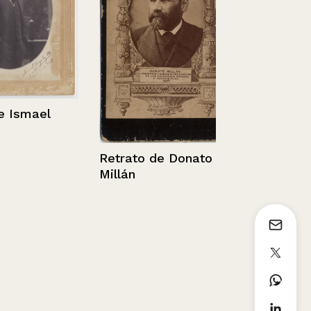
Chile – Sant
Parcial.
1936 - 1952
smael
Retrato de Donato
Millán