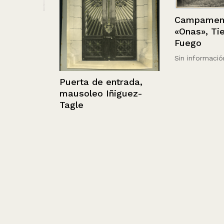
Campamento 
 2
«Onas», Tierra
Fuego
Sin información
Puerta de entrada,
mausoleo Iñiguez-
Tagle