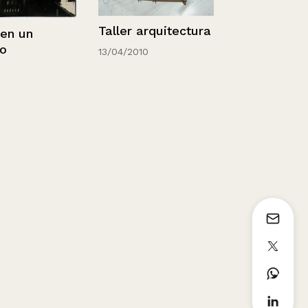
Chile, Santi
Taller arquitectura
un
Cerro San Cr
13/04/2010
1936 - 1952