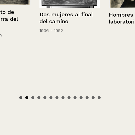
de
Dos mujeres al final
Hombres en 
 del
del camino
laboratorio
1936 - 1952