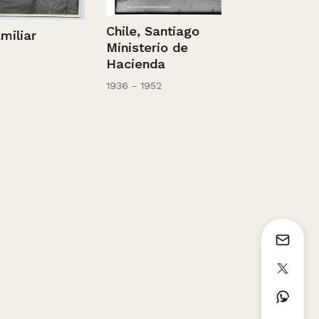
Chile, Santiago
ar
Ministerio de
Hacienda
1936 - 1952
Sendero pro
para subir al