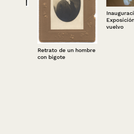
,
Inauguración
o.
Exposición Voy
vuelvo
Retrato de un hombre
con bigote