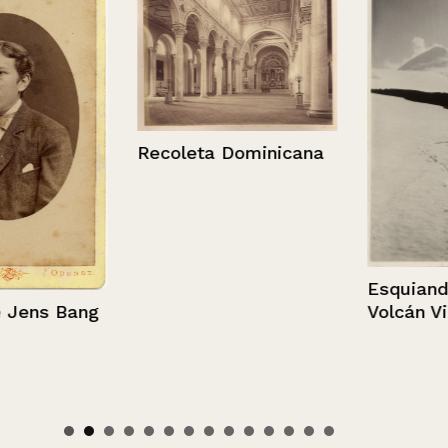
Recoleta Dominicana
Esquiando en
Volcán Villarr
ns Bang