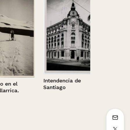
Exámenes
arquitectur
4/07/2011
Intendencia de
 el
Santiago
ica.