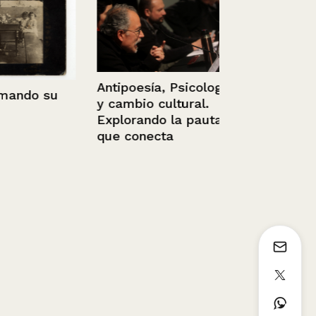
Antipoesía, Psicología
ndo su
y cambio cultural.
Residencia 
Explorando la pauta
Larraín Brav
que conecta
Marina, Viñ