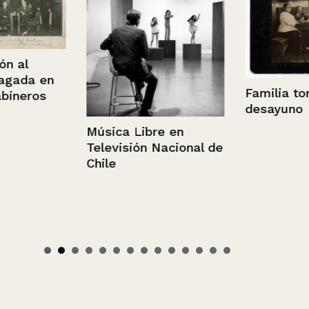
al
ada en
Familia toma
neros
desayuno
Música Libre en
Televisión Nacional de
Chile