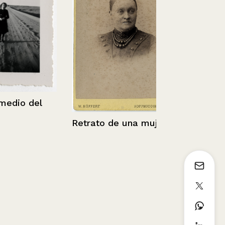
io del
Retrato de 
Retrato de una mujer
calvo