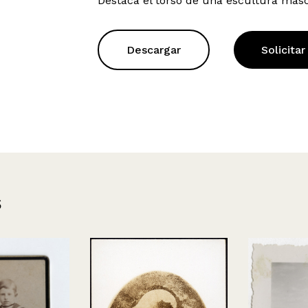
Destaca el torso de una escultura masc
Descargar
Solicitar
s