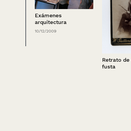
Exámenes
arquitectura
10/12/2009
niña
l
Retrato de un 
fusta