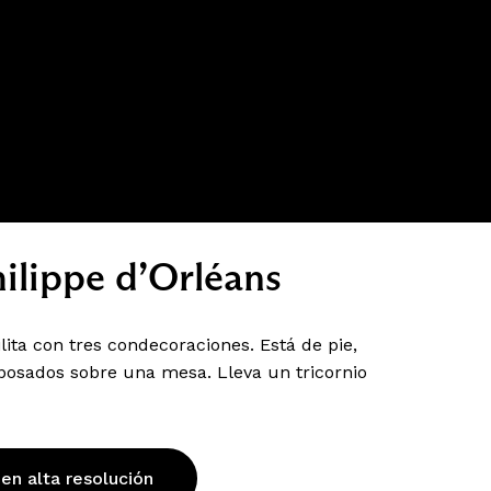
ilippe d’Orléans
ta con tres condecoraciones. Está de pie,
osados sobre una mesa. Lleva un tricornio
 en alta resolución