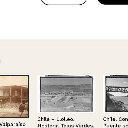
s
Chile – Llolleo.
Chile, Constit
paraíso
Hostería Tejas Verdes.
Puente sobre 