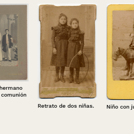
rmano
omunión
Retrato de dos niñas.
Niño con jug