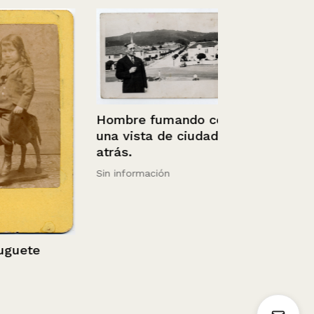
Hombre fumando con
una vista de ciudad
atrás.
Sin información
Juan Bley M
uete
día de su p
comunión
1939/10/29