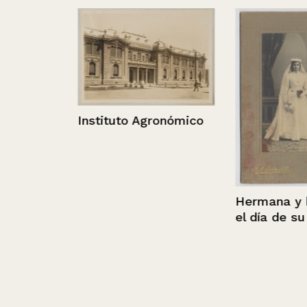
Instituto Agronómico
eña
Hermana y he
el día de su c