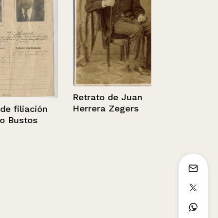
Chile. Santi
General Bul
1936 - 1952
Retrato de Juan
Herrera Zegers
liación
ustos