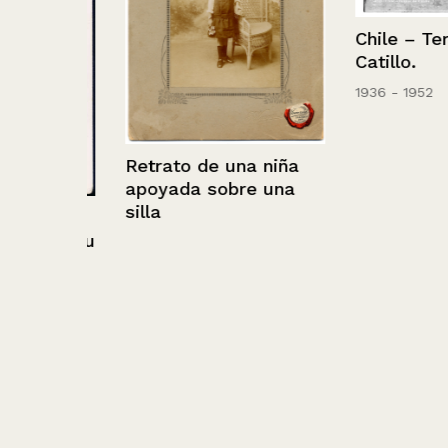
Chile – Terma
Catillo.
1936 - 1952
Retrato de una niña
apoyada sobre una
silla
dos
o de su