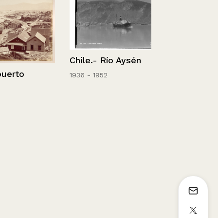
Chile.- Río Aysén
to
1936 - 1952
Mausoleo Iñ
Tagle