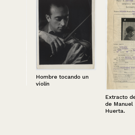
Hombre tocando un
violín
visto
Extracto de fil
cía
de Manuel Bar
Huerta.