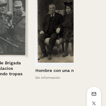
Gestion Ciu
la Bienal Ar
3/12/2012
rigada
os
Hombre con una niña
tropas
Sin información