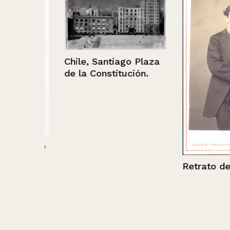
Chile, Santiago Plaza
de la Constitución.
hombre
un
Retrato de un