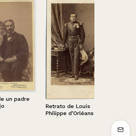
n padre
Extracto de 
Retrato de Louis
de Arturo 
Philippe d’Orléans
Muñoz.