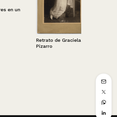
 en un
Retrato de Graciela
Chile, Santi
Pizarro
Monumento 
´Higgins.
1936 - 1952