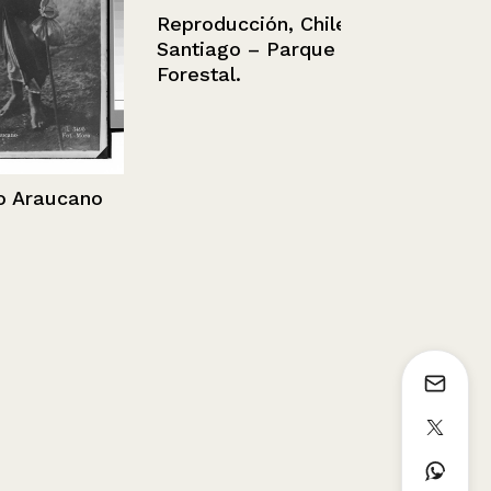
Reproducción, Chile,
Santiago – Parque
Forestal.
Ballet Azul 
Ballet) en T
Opera
raucano