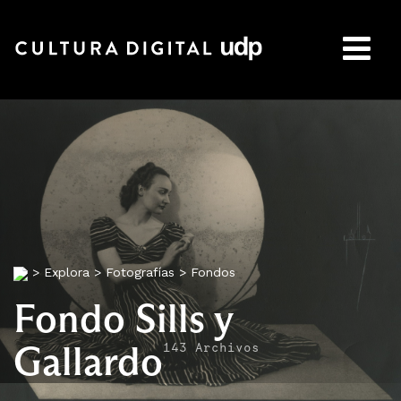
Buscar:
>
Explora
>
Fotografías
>
Fondos
Fondo Sills y
Gallardo
143 Archivos