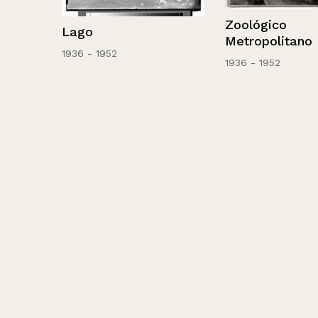
Zoológico
Lago
Metropolitano
y
1936 - 1952
1936 - 1952