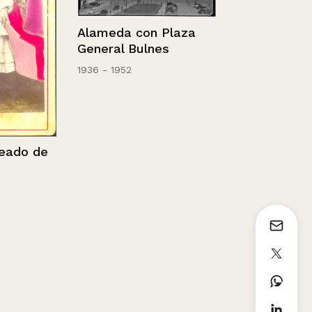
Alameda con Plaza
General Bulnes
1936 - 1952
reado de
Retrato de 
con barba.