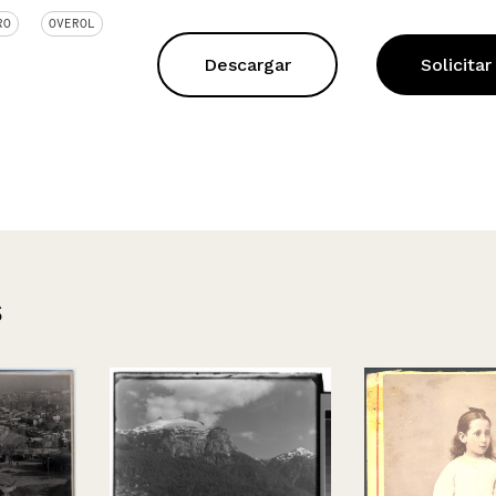
RO
OVEROL
Descargar
Solicitar
s