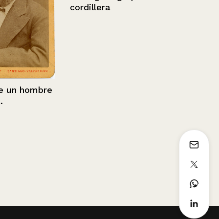
cordillera
Mujer de pi
n hombre
Sin información