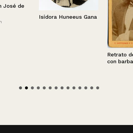
sé de
Isidora Huneeus Gana
Retrato de u
con barba.